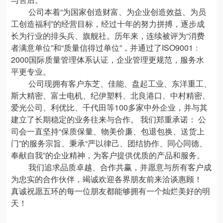
公司本着“为国家创造财富、为企业创造效益、为员
工创造福利”的经营目标，经过十年的努力拼搏，逐步成
长为行业的排头兵、旗舰社。历年来，连续被评为“消费
者满意单位”和“质量信得过单位”，并通过了ISO9001﹕
2000国际质量管理体系认证，企业管理更规范，服务水
平更专业。
公司现拥有客户东芝、佳能、盘起工业、东洋重工、
斯大精密、富士电机、纪伊塑料、北良港口、中村精密、
爱光公司、利优比、千代田等100多家中外企业，并与其
建立了长期稳定的业务往来与合作。 我们郑重承诺： 公
司会一直坚持“保质保量、物美价廉、包退包换、送货上
门”的服务宗旨、秉承“严以律己、团结协作、同心同德、
奉献自我”的企业精神，为客户提供优质的产品和服务。
我们追求品质卓越、合作共赢，并愿意与所有客户成
为忠实的合作伙伴，竭诚欢迎各界朋友前来洽谈惠顾！
真诚祝愿五环的每一位朋友都能够拥有一个灿烂美好的明
天！